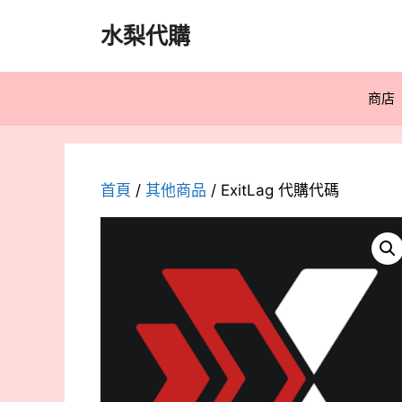
跳
水梨代購
至
主
要
商店
內
容
首頁
/
其他商品
/ ExitLag 代購代碼