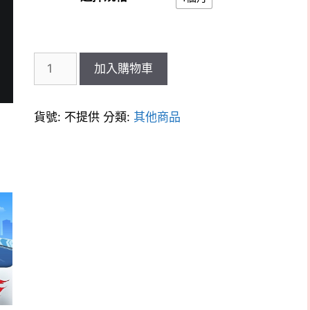
NT$1,900
ExitLag
加入購物車
代
購
代
貨號:
不提供
分類:
其他商品
碼
數
量