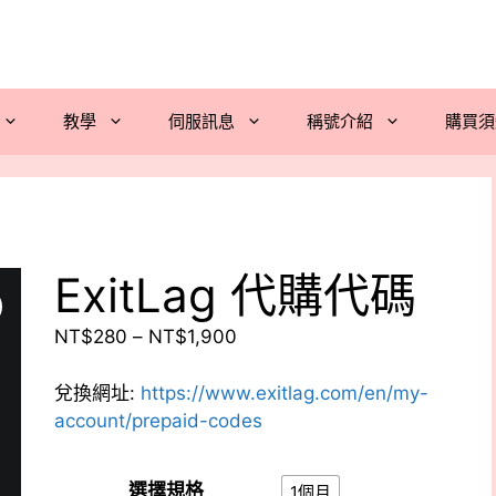
教學
伺服訊息
稱號介紹
購買須
ExitLag 代購代碼
價
NT$
280
–
NT$
1,900
格
範
兌換網址:
https://www.exitlag.com/en/my-
圍：
account/prepaid-codes
NT$280
到
選擇規格
1個月