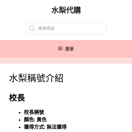
跳
水梨代購
至
主
Products
要
search
內
容
選單
水梨稱號介紹
校長
校長稱號
顏色: 黃色
獲得方式: 無法獲得