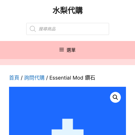
跳
水梨代購
至
主
Products
要
search
內
容
選單
首頁
/
詢問代購
/ Essential Mod 鑽石