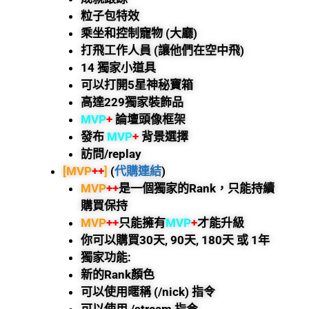
粒子包特效
乘坐和控制寵物 (大廳)
打飛工作人員 (讓他們在空中飛)
14 獨家小道具
可以打開5星神秘寶箱
高達229獨家裝飾品
MVP
+
論壇頭像框架
發布
MVP
+
背景選擇
訪問/replay
[MVP
++
]
(
代購連結
)
MVP
++
是一個獨家的Rank，只能持續
購買保持
MVP
++
只能擁有
MVP
+
才能升級
你可以購買30天, 90天, 180天 或 1年
獨家功能:
新的Rank顏色
可以使用暱稱 (/nick) 指令
可以使用 /stream 指令