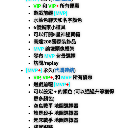
VIP
和
VIP
+
所有優惠
遊戲前輟
[MVP]
水藍色聊天和名字顏色
6個獨家小道具
可以打開5星神秘寶箱
高達208獨家裝飾品
MVP
論壇頭像框架
發布
MVP
背景選擇
訪問/replay
[MVP
+
]
永久(
代購連結
)
VIP
,
VIP
+
, 和
MVP
所有優惠
遊戲前輟
[MVP
+
]
可以設定 + 的顏色 (可以通過升等獲得
更多顏色)
空島戰爭 地圖選擇器
誰是殺手 地圖選擇器
起床戰爭 地圖選擇器
成就跟踪