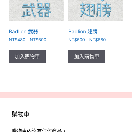
在
在
產
產
品
品
頁
頁
Badlion 武器
Badlion 翅膀
面
面
選
選
價
價
NT$
480
–
NT$
600
NT$
600
–
NT$
680
格
格
擇
擇
此
此
範
範
選
選
產
產
加入購物車
加入購物車
圍：
圍：
項
項
品
品
NT$480
NT$600
有
有
到
到
NT$600
NT$680
多
多
種
種
款
款
式。
式。
可
可
購物車
在
在
產
產
品
品
購物車內沒有任何商品。