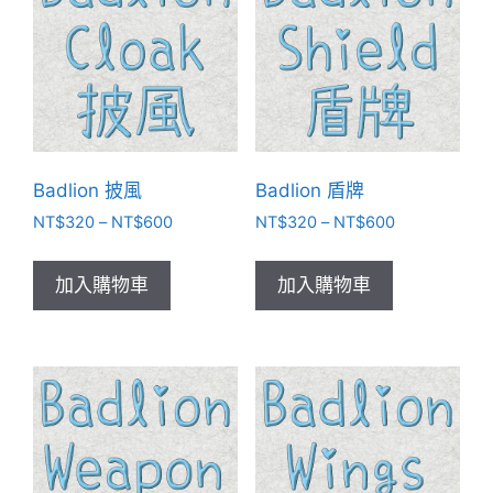
Badlion 披風
Badlion 盾牌
價
價
NT$
320
–
NT$
600
NT$
320
–
NT$
600
格
格
此
此
範
範
產
產
加入購物車
加入購物車
圍：
圍：
品
品
NT$320
NT$320
有
有
到
到
NT$600
NT$600
多
多
種
種
款
款
式。
式。
可
可