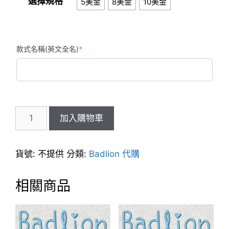
選擇規格
5美金
8美金
10美金
NT$400
(required)
款式名稱(英文全名)
*
Badlion
加入購物車
口
罩
數
貨號:
不提供
分類:
Badlion 代購
量
相關商品