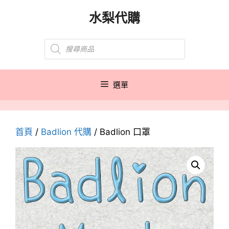
跳
水梨代購
至
主
Products
要
search
內
容
選單
首頁
/
Badlion 代購
/ Badlion 口罩