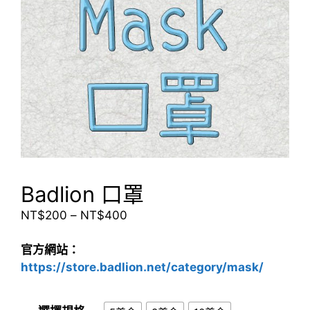
Badlion 口罩
價
NT$
200
–
NT$
400
格
範
官方網站：
圍：
https://store.badlion.net/category/mask/
NT$200
到