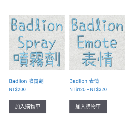
NT$199
NT$320
有
有
到
到
NT$3,599
NT$600
多
多
種
種
款
款
式。
式。
可
可
在
在
產
產
品
品
頁
頁
Badlion 噴霧劑
Badlion 表情
面
面
選
選
價
NT$
200
NT$
120
–
NT$
320
格
擇
擇
此
範
選
選
產
加入購物車
加入購物車
圍：
項
項
品
NT$120
有
到
NT$320
多