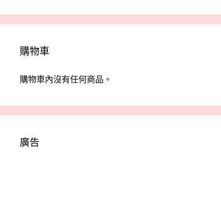
種
款
式。
可
購物車
在
產
品
購物車內沒有任何商品。
頁
面
選
擇
選
廣告
項