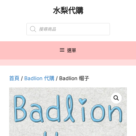
跳
水梨代購
至
主
Products
要
search
內
容
選單
首頁
/
Badlion 代購
/ Badlion 帽子