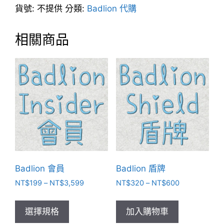
數
貨號:
不提供
分類:
Badlion 代購
量
相關商品
Badlion 會員
Badlion 盾牌
價
價
NT$
199
–
NT$
3,599
NT$
320
–
NT$
600
格
格
此
此
範
範
產
產
選擇規格
加入購物車
圍：
圍：
品
品