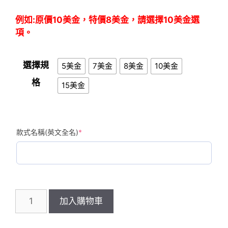
NT$600
例如:原價10美金，特價8美金，請選擇10美金選
項。
選擇規
5美金
7美金
8美金
10美金
格
15美金
(required)
款式名稱(英文全名)
*
Badlion
加入購物車
帽
子