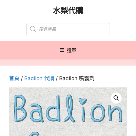
跳
水梨代購
至
主
Products
要
search
內
容
選單
首頁
/
Badlion 代購
/ Badlion 噴霧劑