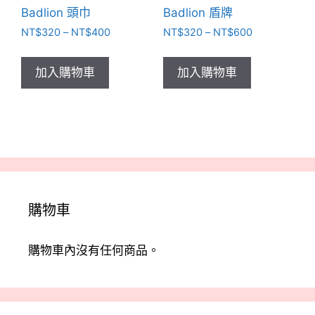
Badlion 頭巾
Badlion 盾牌
面
面
選
選
價
價
NT$
320
–
NT$
400
NT$
320
–
NT$
600
格
格
擇
擇
此
此
範
範
選
選
產
產
加入購物車
加入購物車
圍：
圍：
項
項
品
品
NT$320
NT$320
有
有
到
到
NT$400
NT$600
多
多
種
種
款
款
式。
式。
可
可
購物車
在
在
產
產
品
品
購物車內沒有任何商品。
頁
頁
面
面
選
選