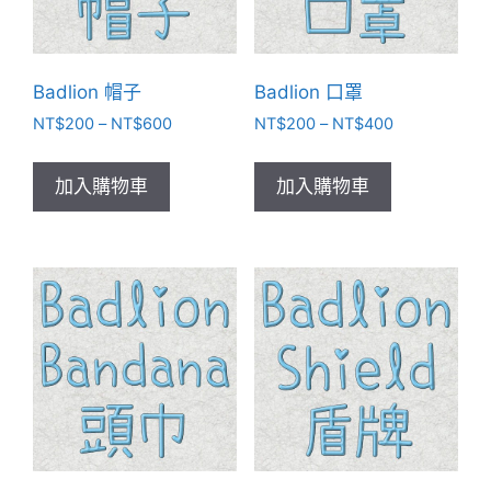
Badlion 帽子
Badlion 口罩
價
價
NT$
200
–
NT$
600
NT$
200
–
NT$
400
格
格
此
此
範
範
產
產
加入購物車
加入購物車
圍：
圍：
品
品
NT$200
NT$200
有
有
到
到
NT$600
NT$400
多
多
種
種
款
款
式。
式。
可
可
在
在
產
產
品
品
頁
頁