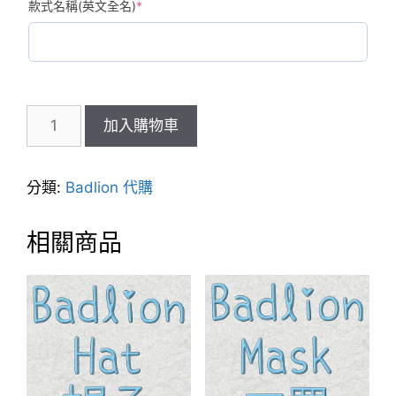
(required)
款式名稱(英文全名)
*
Badlion
加入購物車
噴
霧
劑
分類:
Badlion 代購
數
量
相關商品