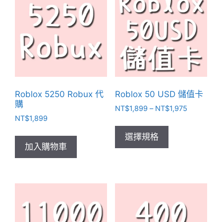
Roblox 5250 Robux 代
Roblox 50 USD 儲值卡
購
價
NT$
1,899
–
NT$
1,975
NT$
1,899
格
此
範
產
選擇規格
圍：
加入購物車
品
NT$1,899
有
到
NT$1,975
多
種
款
式。