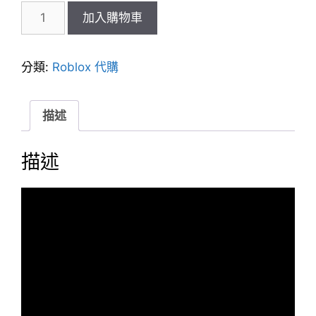
Roblox
加入購物車
100
USD
儲
分類:
Roblox 代購
值
卡
數
描述
量
描述