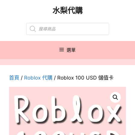
跳
水梨代購
至
主
Products
要
search
內
容
選單
首頁
/
Roblox 代購
/ Roblox 100 USD 儲值卡