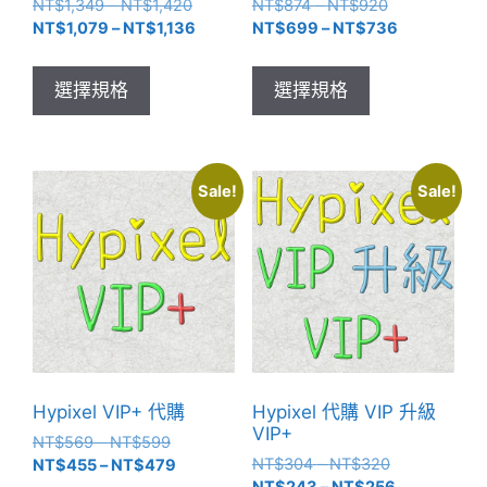
價
價
NT$
1,349
–
NT$
1,420
NT$
874
–
NT$
920
格
價
格
價
NT$
1,079
–
NT$
1,136
NT$
699
–
NT$
736
範
格
範
格
此
此
圍：
範
圍：
範
產
產
選擇規格
選擇規格
NT$1,349
圍：
NT$874
圍：
品
品
到
NT$1,079
到
NT$699
有
有
NT$1,420
到
NT$920
到
NT$1,136
NT$736
多
多
Sale!
Sale!
種
種
款
款
式。
式。
可
可
在
在
產
產
品
品
頁
頁
Hypixel VIP+ 代購
Hypixel 代購 VIP 升級
面
面
VIP+
選
選
價
NT$
569
–
NT$
599
價
格
價
NT$
304
–
NT$
320
NT$
455
–
NT$
479
擇
擇
格
價