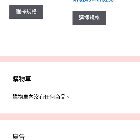
範
格
NT$
243
–
NT$
256
選
選
此
範
格
圍：
範
此
項
項
產
選擇規格
圍：
範
NT$569
圍：
產
選擇規格
品
NT$304
圍：
到
NT$455
品
到
NT$243
有
NT$599
到
有
NT$320
到
NT$479
多
NT$256
多
種
種
款
款
式。
式。
可
可
在
購物車
在
產
產
品
品
頁
購物車內沒有任何商品。
頁
面
面
選
選
擇
擇
選
選
項
廣告