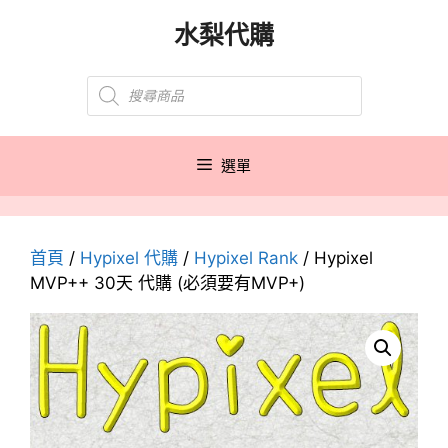
跳
水梨代購
至
主
Products
要
search
內
容
選單
首頁
/
Hypixel 代購
/
Hypixel Rank
/ Hypixel
MVP++ 30天 代購 (必須要有MVP+)