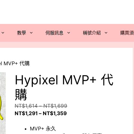
教學
伺服訊息
稱號介紹
購買須
xel MVP+ 代購
Hypixel MVP+ 代
購
價
NT$
1,614
–
NT$
1,699
價
格
NT$
1,291
–
NT$
1,359
格
範
範
圍：
MVP+ 永久