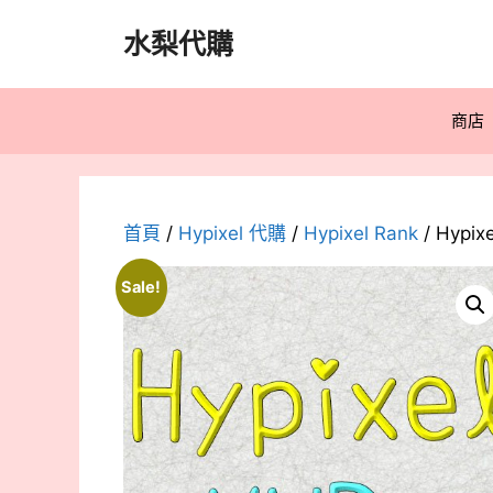
跳
水梨代購
至
主
要
商店
內
容
首頁
/
Hypixel 代購
/
Hypixel Rank
/ Hypi
Sale!