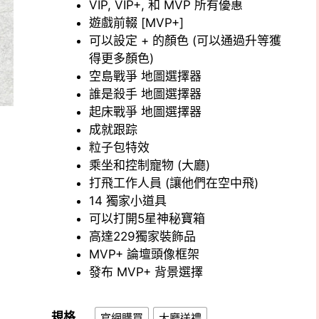
圍：
NT$1,614
VIP, VIP+, 和 MVP 所有優惠
NT$1,291
到
遊戲前輟 [MVP+]
到
NT$1,699
可以設定 + 的顏色 (可以通過升等獲
NT$1,359
得更多顏色)
空島戰爭 地圖選擇器
誰是殺手 地圖選擇器
起床戰爭 地圖選擇器
成就跟踪
粒子包特效
乘坐和控制寵物 (大廳)
打飛工作人員 (讓他們在空中飛)
14 獨家小道具
可以打開5星神秘寶箱
高達229獨家裝飾品
MVP+ 論壇頭像框架
發布 MVP+ 背景選擇
規格
官網購買
大廳送禮