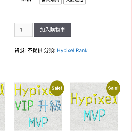
Hypixel
加入購物車
MVP+
代
購
貨號:
不提供
分類:
Hypixel Rank
數
量
Sale!
Sale!