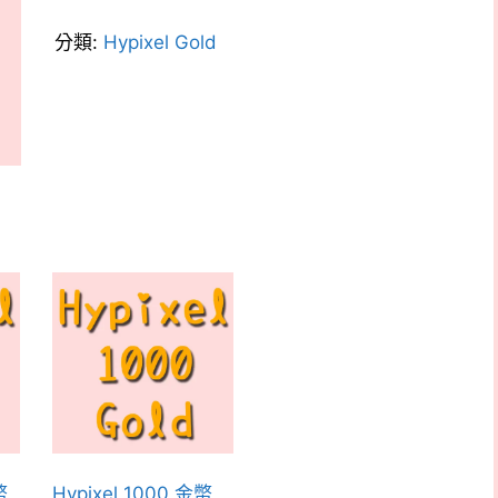
金
幣
分類:
Hypixel Gold
數
量
幣
Hypixel 1000 金幣