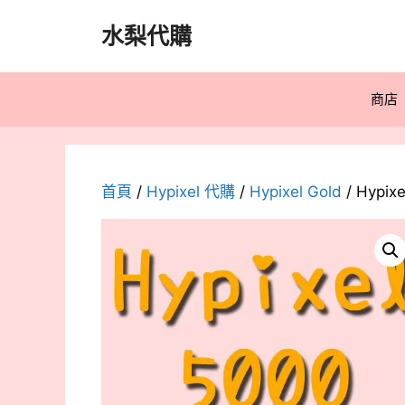
跳
水梨代購
至
主
要
商店
內
容
首頁
/
Hypixel 代購
/
Hypixel Gold
/ Hypix