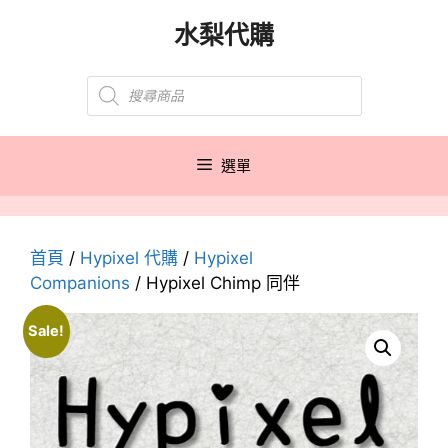
跳
水梨代購
至
主
Products
要
search
內
容
選單
首頁
/
Hypixel 代購
/
Hypixel
Companions
/ Hypixel Chimp 同伴
Sale!