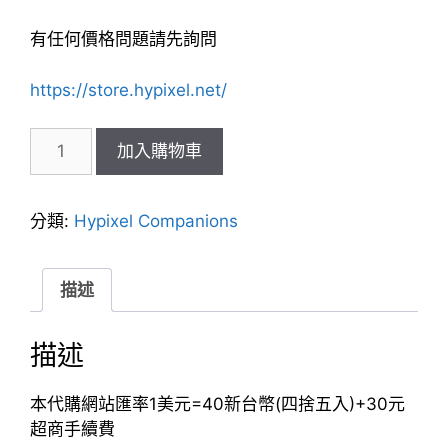
有任何價格問題請先詢問
https://store.hypixel.net/
Hypixel
加入購物車
Chimp
同
伴
分類:
Hypixel Companions
數
量
描述
描述
本代購網站匯率1美元=40新台幣(四捨五入)+30元
超商手續費